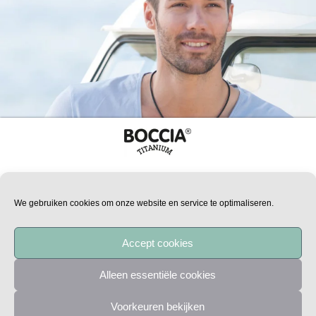
HORLOGES
SIERADEN
We gebruiken cookies om onze website en service te optimaliseren.
ZOEK EEN DEALER
OVER BOCCIA
Accept cookies
GARANTIE
Alleen essentiële cookies
IMPRESSUM
Alle prijzen zijn adviesprijzen
Voorkeuren bekijken
Copyright Boccia Titanium 2020