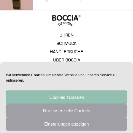
UHREN
SCHMUCK
HÄNDLERSUCHE
ÜBER BOCCIA
GARANTIE
Wir verwenden Cookies, um unsere Website und unseren Service zu
FAQ – TECHNISCHE ASPEKTE
optimieren.
IMPRESSUM
DATENSCHUTZ
Cookies zulassen
Alle Preise sind unverbindliche Preisempfehlungen.
Nur essenzielle Cookies
Copyright Boccia Titanium 2020
Einstellungen anzeigen