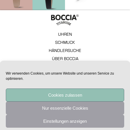
UHREN
SCHMUCK
HÄNDLERSUCHE
ÜBER BOCCIA
GARANTIE
Wir verwenden Cookies, um unsere Website und unseren Service zu
FAQ – TECHNISCHE ASPEKTE
optimieren.
IMPRESSUM
DATENSCHUTZ
Cookies zulassen
Alle Preise sind unverbindliche Preisempfehlungen.
Nur essenzielle Cookies
Copyright Boccia Titanium 2020
Einstellungen anzeigen