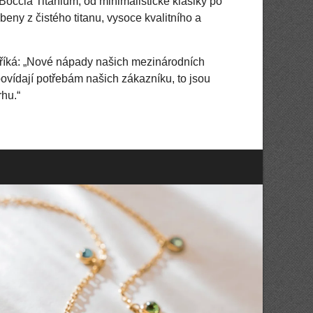
e Boccia Titanium, od minimalistické klasiky po
eny z čistého titanu, vysoce kvalitního a
íká: „Nové nápady našich mezinárodních
ovídají potřebám našich zákazníku, to jsou
rhu.“