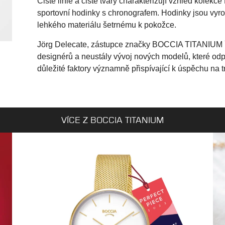
Čisté linie a čisté tvary charakterizují vzhled kolekc
sportovní hodinky s chronografem. Hodinky jsou vyrob
lehkého materiálu šetrnému k pokožce.
Jörg Delecate, zástupce značky BOCCIA TITANIUM ř
designérů a neustály vývoj nových modelů, které odp
důležité faktory významně přispívající k úspěchu na t
VÍCE Z BOCCIA TITANIUM