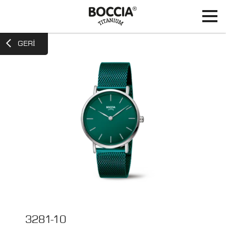
GERI
3281-10