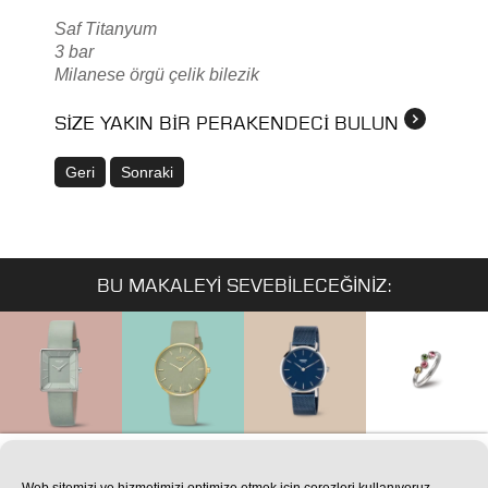
Saf Titanyum
3 bar
Milanese örgü çelik bilezik
SIZE YAKIN BIR PERAKENDECI BULUN
Geri
Sonraki
BU MAKALEYI SEVEBILECEĞINIZ: