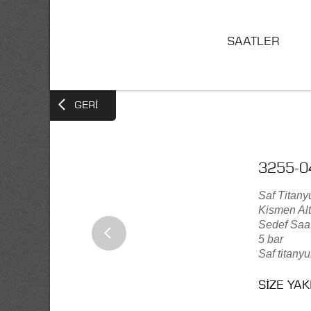
SAATLER
GERI
3255-0
Saf Titan
Kismen Al
Sedef Saa
5 bar
Saf titany
SIZE YA