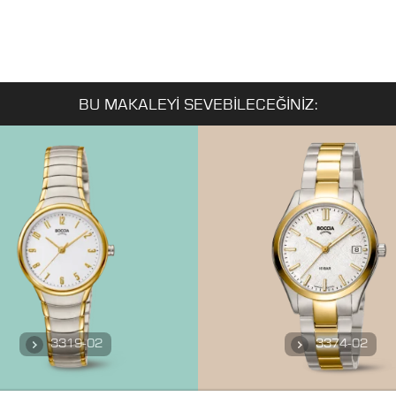
BU MAKALEYI SEVEBILECEĞINIZ:
3319-02
3374-02