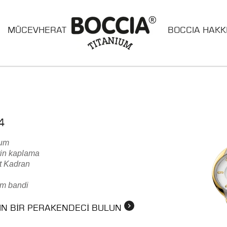
MÜCEVHERAT
BOCCIA HAKK
4
yum
tin kaplama
t Kadran
um bandi
KIN BIR PERAKENDECI BULUN