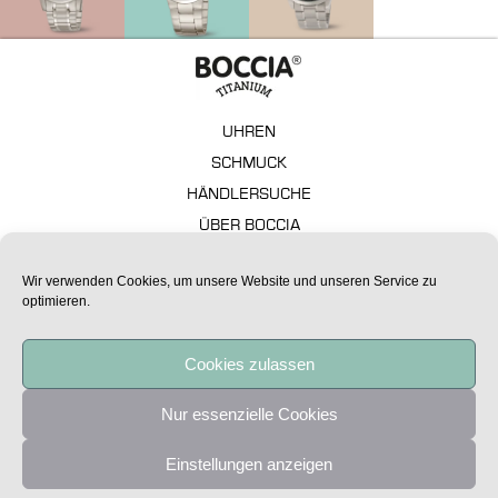
UHREN
SCHMUCK
HÄNDLERSUCHE
ÜBER BOCCIA
GARANTIE
Wir verwenden Cookies, um unsere Website und unseren Service zu
FAQ – TECHNISCHE ASPEKTE
optimieren.
IMPRESSUM
DATENSCHUTZ
Cookies zulassen
Alle Preise sind unverbindliche Preisempfehlungen.
Nur essenzielle Cookies
Copyright Boccia Titanium 2020
Einstellungen anzeigen