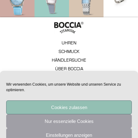
UHREN
SCHMUCK
HÄNDLERSUCHE
ÜBER BOCCIA
GARANTIE
Wir verwenden Cookies, um unsere Website und unseren Service zu
FAQ – TECHNISCHE ASPEKTE
optimieren.
IMPRESSUM
DATENSCHUTZ
Cookies zulassen
Alle Preise sind unverbindliche Preisempfehlungen.
Nur essenzielle Cookies
Copyright Boccia Titanium 2020
Einstellungen anzeigen