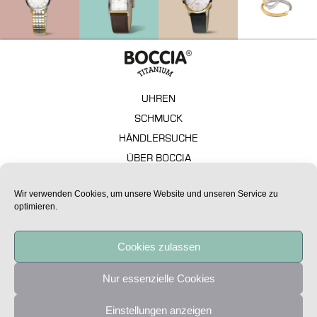
UHREN
SCHMUCK
HÄNDLERSUCHE
ÜBER BOCCIA
GARANTIE
Wir verwenden Cookies, um unsere Website und unseren Service zu
FAQ – TECHNISCHE ASPEKTE
optimieren.
IMPRESSUM
DATENSCHUTZ
Cookies zulassen
Alle Preise sind unverbindliche Preisempfehlungen.
Nur essenzielle Cookies
Copyright Boccia Titanium 2020
Einstellungen anzeigen