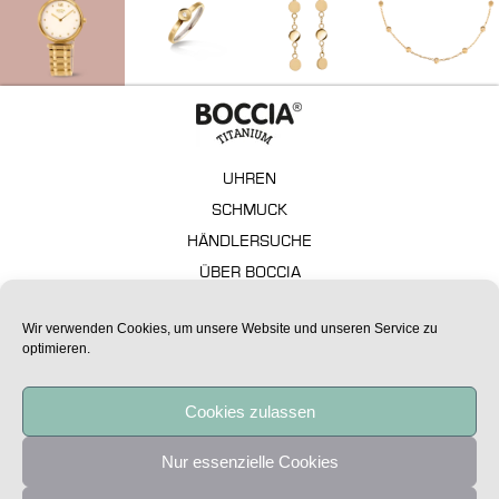
UHREN
SCHMUCK
HÄNDLERSUCHE
ÜBER BOCCIA
GARANTIE
Wir verwenden Cookies, um unsere Website und unseren Service zu
FAQ – TECHNISCHE ASPEKTE
optimieren.
IMPRESSUM
DATENSCHUTZ
Cookies zulassen
Alle Preise sind unverbindliche Preisempfehlungen.
Nur essenzielle Cookies
Copyright Boccia Titanium 2020