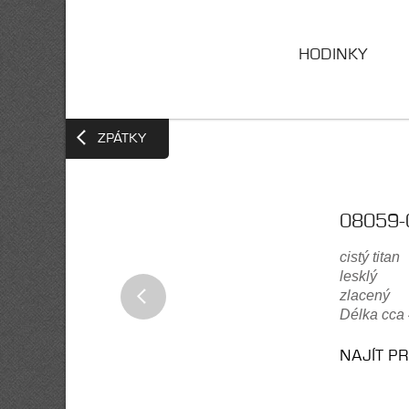
HODINKY
ZPÁTKY
08059-
cistý titan
lesklý
zlacený
Délka cca
NAJÍT P